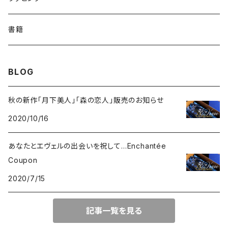
さくら
リーフ
メルヘン
季節限定
書籍
デイジー
蝶
エンジェル
BLOG
小花柄
レース
秋の新作「月下美人」「森の恋人」販売のお知らせ
2020/10/16
あなたとエヴェルの出会いを祝して…Enchantée
Coupon
2020/7/15
記事一覧を見る