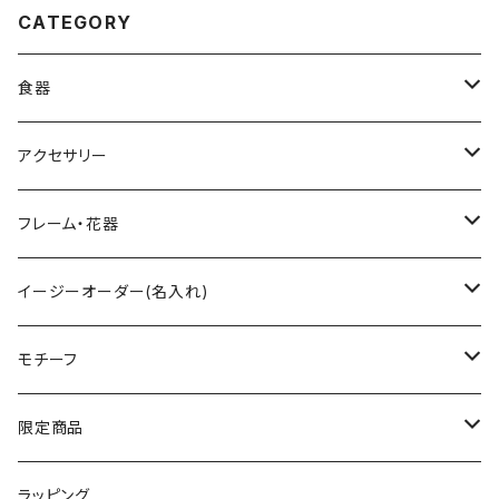
CATEGORY
食器
グラス
アクセサリー
ワイングラス
ティーセット
ペンダント
フレーム・花器
シャンパングラス
小物入れ
フォトフレーム
イージーオーダー(名入れ)
タンブラー
ハートボックス
イニシャル入
モチーフ
ロックグラス
すみれ花文字
ネーム入
フラワー
限定商品
ハイボールグラス
ローズ
テキスト入
ネイチャー
数量限定
ラッピング