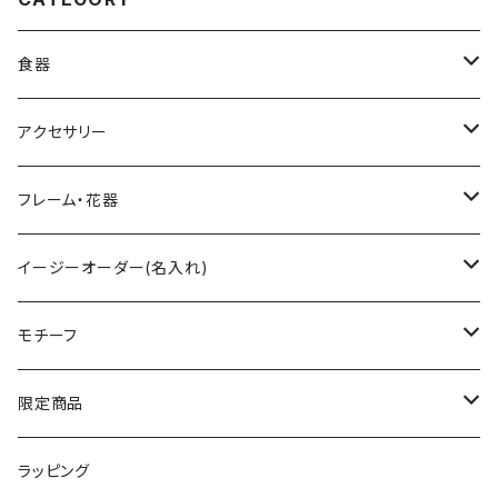
食器
グラス
アクセサリー
ワイングラス
ティーセット
ペンダント
フレーム・花器
シャンパングラス
小物入れ
フォトフレーム
イージーオーダー(名入れ)
タンブラー
ハートボックス
イニシャル入
モチーフ
ロックグラス
すみれ花文字
ネーム入
フラワー
限定商品
ハイボールグラス
ローズ
テキスト入
ネイチャー
数量限定
ラッピング