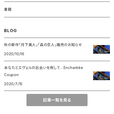
さくら
リーフ
メルヘン
季節限定
書籍
デイジー
蝶
エンジェル
BLOG
小花柄
レース
秋の新作「月下美人」「森の恋人」販売のお知らせ
2020/10/16
あなたとエヴェルの出会いを祝して…Enchantée
Coupon
2020/7/15
記事一覧を見る