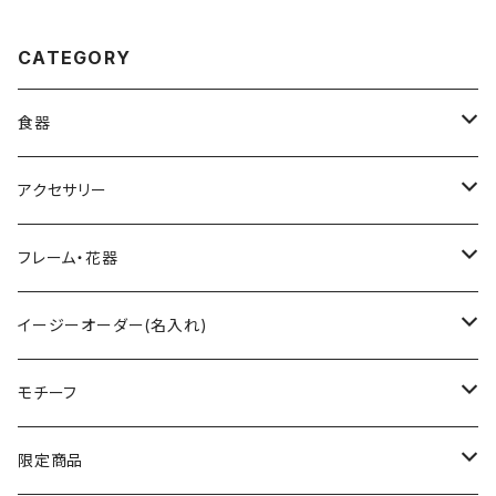
CATEGORY
食器
グラス
アクセサリー
ワイングラス
ティーセット
ペンダント
フレーム・花器
シャンパングラス
小物入れ
フォトフレーム
イージーオーダー(名入れ)
タンブラー
ハートボックス
イニシャル入
モチーフ
ロックグラス
すみれ花文字
ネーム入
フラワー
限定商品