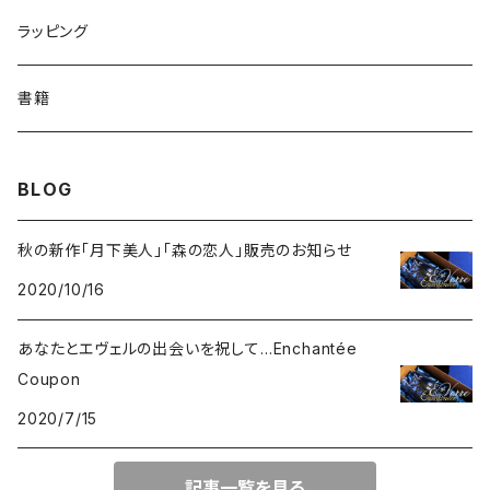
ハイボールグラス
ローズ
テキスト入
ネイチャー
数量限定
ラッピング
さくら
リーフ
メルヘン
季節限定
書籍
デイジー
蝶
エンジェル
BLOG
小花柄
レース
秋の新作「月下美人」「森の恋人」販売のお知らせ
2020/10/16
あなたとエヴェルの出会いを祝して…Enchantée
Coupon
2020/7/15
記事一覧を見る