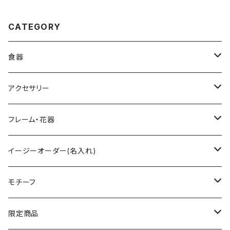
CATEGORY
食器
グラス
アクセサリー
ワイングラス
ティーセット
ペンダント
フレーム・花器
シャンパングラス
小物入れ
フォトフレーム
イージーオーダー(名入れ)
タンブラー
ハートボックス
イニシャル入
モチーフ
ロックグラス
すみれ花文字
ネーム入
フラワー
限定商品