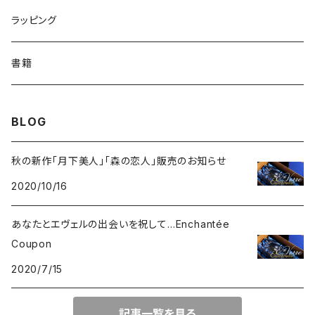
ハイボールグラス
ローズ
テキスト入
ネイチャー
数量限定
ラッピング
さくら
リーフ
メルヘン
季節限定
書籍
デイジー
蝶
エンジェル
BLOG
小花柄
レース
秋の新作「月下美人」「森の恋人」販売のお知らせ
2020/10/16
あなたとエヴェルの出会いを祝して…Enchantée
Coupon
2020/7/15
記事一覧を見る