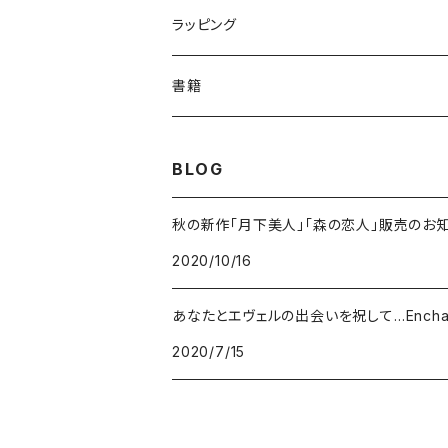
ハイボールグラス
ローズ
テキスト入
ネイチャー
数量限定
ラッピング
さくら
リーフ
メルヘン
季節限定
書籍
デイジー
蝶
エンジェル
BLOG
小花柄
レース
秋の新作「月下美人」「森の恋人」販売のお
2020/10/16
あなたとエヴェルの出会いを祝して…Enchant
2020/7/15