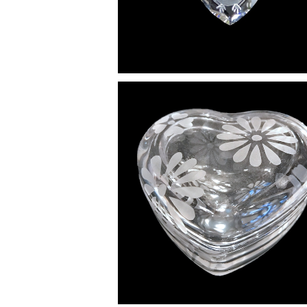
SOLD OUT
【現品限り】デイジー ハートBOX
¥5,280
4%OFF