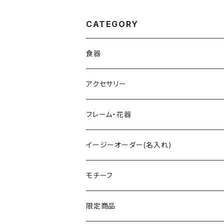
CATEGORY
食器
グラス
アクセサリー
ワイングラス
ティーセット
ペンダント
フレーム・花器
シャンパングラス
小物入れ
フォトフレーム
イージーオーダー(名入れ)
タンブラー
ハートボックス
イニシャル入
モチーフ
ロックグラス
すみれ花文字
ネーム入
フラワー
限定商品