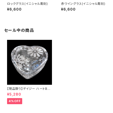
ロックグラス(イニシャル彫刻)
赤ワイングラス(イニシャル彫刻)
¥6,600
¥6,600
セール中の商品
【現品限り】デイジー ハートBO
X
¥5,280
4%OFF