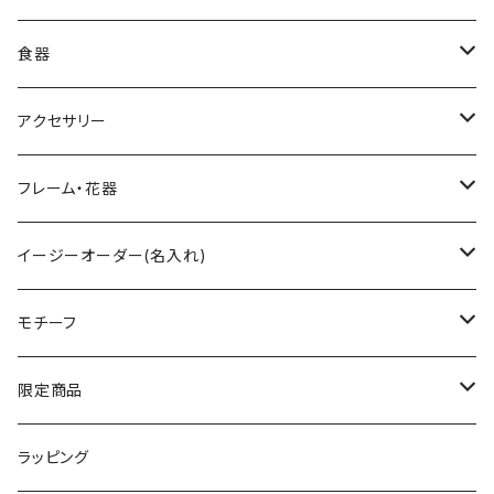
食器
グラス
アクセサリー
ワイングラス
ティーセット
ペンダント
フレーム・花器
シャンパングラス
小物入れ
フォトフレーム
イージーオーダー(名入れ)
タンブラー
ハートボックス
イニシャル入
モチーフ
ロックグラス
すみれ花文字
ネーム入
フラワー
限定商品
ハイボールグラス
ローズ
テキスト入
ネイチャー
数量限定
ラッピング