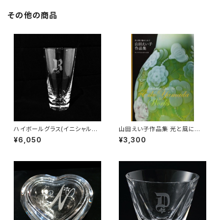
その他の商品
ハイボールグラス(イニシャル彫
山田えい子作品集 光と風に魅
刻)
せられて
¥6,050
¥3,300