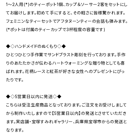
1〜2人用(*)のティーポット1個、カップ＆ソーサー2客をセットにし
てお届けします。初めて手にすると、その軽さに皆様驚かれます。
フェミニンなティーセットでアフタヌーンティーの会話も弾みます。
(*ポットは付属のティーカップで3杯程度の容量です)
◆◇ハンドメイドのぬくもり◇◆
ひとつひとつ手作業でサンドブラスト彫刻を行っております。手作
りのあたたかさが伝わるハートウォーミングな贈り物としても喜
ばれます。花柄レースと紅茶が好きな女性へのプレゼントにぴっ
たりです。
◆◇5営業日以内に発送◇◆
こちらは受注生産商品となっております。ご注文をお受けしまして
から制作いたしますので【5営業日以内】の発送とさせていただき
ます。実店舗・宝塚すみれギャラリー、兵庫県宝塚市からの発送と
なります。