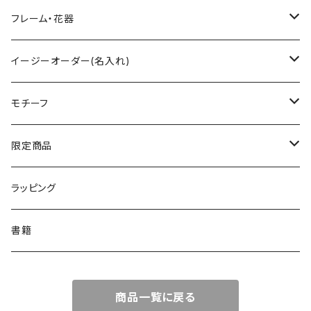
ワイングラス
ティーセット
ペンダント
フレーム・花器
シャンパングラス
小物入れ
フォトフレーム
イージーオーダー(名入れ)
タンブラー
ハートボックス
イニシャル入
モチーフ
ロックグラス
すみれ花文字
ネーム入
フラワー
限定商品
ハイボールグラス
ローズ
テキスト入
ネイチャー
数量限定
ラッピング
さくら
リーフ
メルヘン
季節限定
書籍
デイジー
蝶
エンジェル
商品一覧に戻る
小花柄
レース