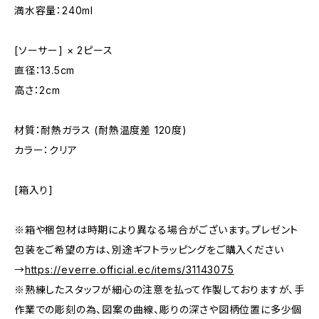
満水容量：240ml
[ソーサー] × 2ピース
直径：13.5cm
高さ：2cm
材質：耐熱ガラス (耐熱温度差 120度)
カラー：クリア
[箱入り]
※箱や梱包材は時期により異なる場合がございます。プレゼント
包装をご希望の方は、別途ギフトラッピングをご購入ください
→
https://everre.official.ec/items/31143075
※熟練したスタッフが細心の注意を払って作製しておりますが、手
作業での彫刻の為、図案の曲線、彫りの深さや図柄位置に多少個