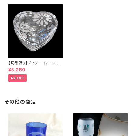
【現品限り】デイジー ハートBO
X
¥5,280
4%OFF
その他の商品