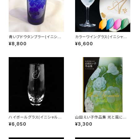
青いブドウタンブラー(イニシャ
カラーワイングラス(イニシャル
ル彫刻)
彫刻)
¥8,800
¥6,600
ハイボールグラス(イニシャル彫
山田えい子作品集 光と風に魅
刻)
せられて
¥6,050
¥3,300