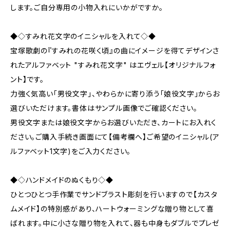
します。ご自分専用の小物入れにいかがですか。
◆◇すみれ花文字のイニシャルを入れて◇◆
宝塚歌劇の『すみれの花咲く頃』の曲にイメージを得てデザインさ
れたアルファベット "すみれ花文字" はエヴェル【オリジナルフォ
ント】です。
力強く気高い「男役文字」、やわらかに寄り添う「娘役文字」からお
選びいただけます。書体はサンプル画像でご確認ください。
男役文字または娘役文字からお選びいただき、カートにお入れく
ださい。ご購入手続き画面にて【備考欄へ】ご希望のイニシャル(ア
ルファベット1文字)をご入力ください。
◆◇ハンドメイドのぬくもり◇◆
ひとつひとつ手作業でサンドブラスト彫刻を行いますので【カスタ
ムメイド】の特別感があり、ハートウォーミングな贈り物として喜
ばれます。中に小さな贈り物を入れて、器も中身もダブルでプレゼ