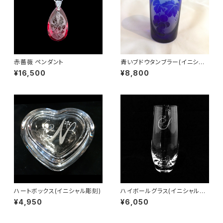
赤薔薇 ペンダント
青いブドウタンブラー(イニシャ
ル彫刻)
¥16,500
¥8,800
ハートボックス(イニシャル彫刻)
ハイボールグラス(イニシャル彫
刻)
¥4,950
¥6,050