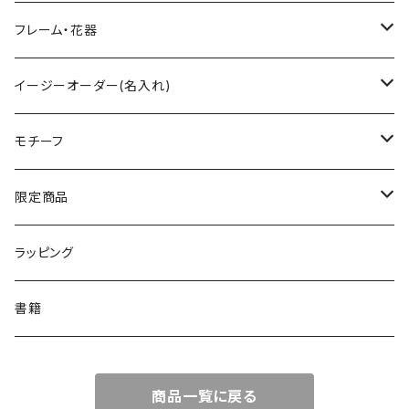
ワイングラス
ティーセット
ペンダント
フレーム・花器
シャンパングラス
小物入れ
フォトフレーム
イージーオーダー(名入れ)
タンブラー
ハートボックス
イニシャル入
モチーフ
ロックグラス
すみれ花文字
ネーム入
フラワー
限定商品
ハイボールグラス
ローズ
テキスト入
ネイチャー
数量限定
ラッピング
さくら
リーフ
メルヘン
季節限定
書籍
デイジー
蝶
エンジェル
商品一覧に戻る
小花柄