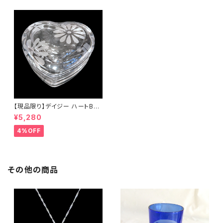
【現品限り】デイジー ハートBO
X
¥5,280
4%OFF
その他の商品