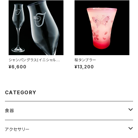
シャンパングラス(イニシャル彫
桜タンブラー
刻)
¥6,600
¥13,200
CATEGORY
食器
グラス
アクセサリー