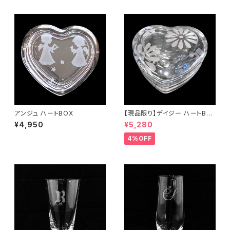
アンジュ ハートBOX
【現品限り】デイジー ハートBO
X
¥4,950
¥5,280
4%OFF